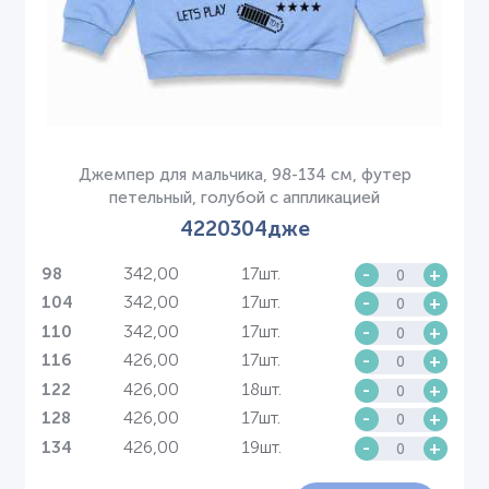
Джемпер для мальчика, 98-134 см, футер
петельный, голубой с аппликацией
4220304дже
342,00
17шт.
-
+
98
342,00
17шт.
-
+
104
342,00
17шт.
-
+
110
426,00
17шт.
-
+
116
426,00
18шт.
-
+
122
426,00
17шт.
-
+
128
426,00
19шт.
-
+
134