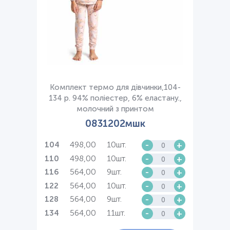
Комплект термо для дівчинки,104-
134 р. 94% поліестер, 6% еластану.,
молочний з принтом
0831202мшк
498,00
10шт.
-
+
104
498,00
10шт.
-
+
110
564,00
9шт.
-
+
116
564,00
10шт.
-
+
122
564,00
9шт.
-
+
128
564,00
11шт.
-
+
134