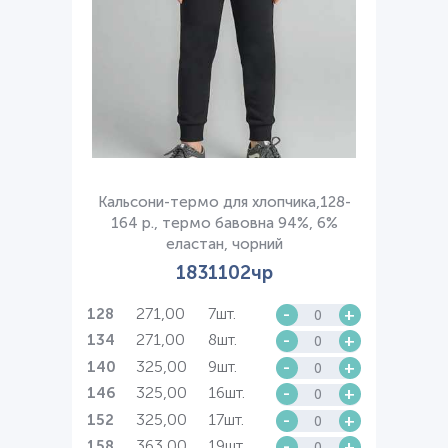
Кальсони-термо для хлопчика,128-
164 р., термо бавовна 94%, 6%
еластан, чорний
1831102чр
271,00
7шт.
-
+
128
271,00
8шт.
-
+
134
325,00
9шт.
-
+
140
325,00
16шт.
-
+
146
325,00
17шт.
-
+
152
363,00
19шт.
-
+
158