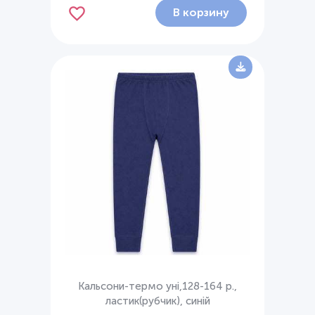
В корзину
Кальсони-термо уні,128-164 р.,
ластик(рубчик), синій