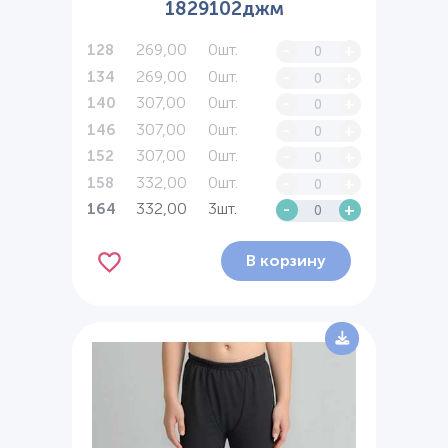
1829102джм
269,00
0шт.
-
+
128
269,00
0шт.
-
+
134
307,00
0шт.
-
+
140
307,00
0шт.
-
+
146
307,00
0шт.
-
+
152
332,00
0шт.
-
+
158
332,00
3шт.
-
+
164
В корзину