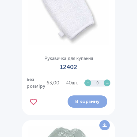
Рукавичка для купання
12402
Без
63,00
40шт.
-
+
розміру
В корзину