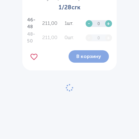
1/28сгк
46-
211,00
1шт.
-
+
48
48-
211,00
0шт.
-
+
50
В корзину