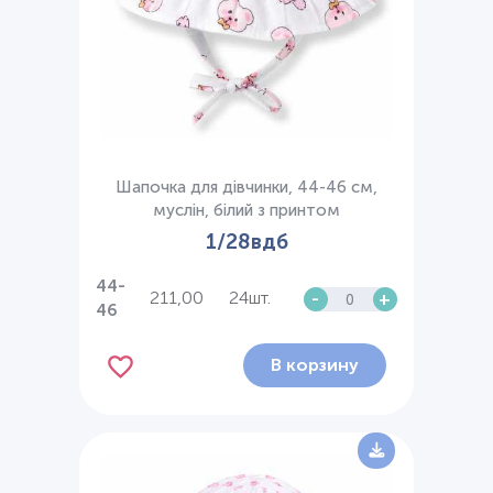
Шапочка для дівчинки, 44-46 см,
муслін, білий з принтом
1/28вдб
44-
211,00
24шт.
-
+
46
В корзину