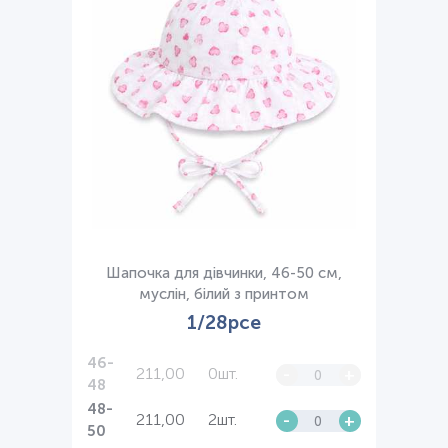
Шапочка для дівчинки, 46-50 см,
муслін, білий з принтом
1/28рсе
46-
211,00
0шт.
-
+
48
48-
211,00
2шт.
-
+
50