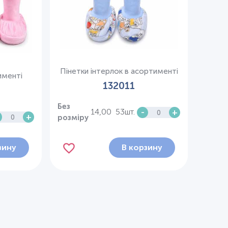
Пінетки інтерлок в асортименті
именті
132011
Без
14,00
53шт.
-
+
+
розміру
зину
В корзину