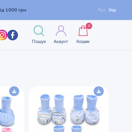
ід 1000 грн
Рус
Укр
0
Пошук
Акаунт
Кошик