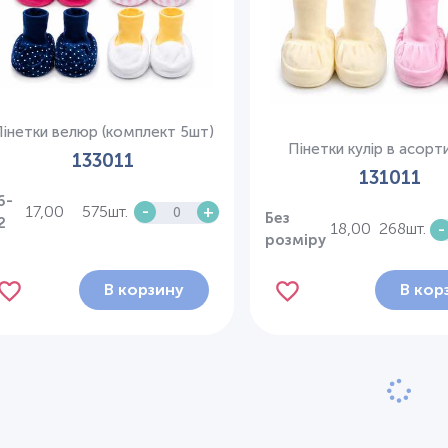
інетки велюр (комплект 5шт)
Пінетки кулір в асорт
133011
131011
6-
17,00
575шт.
-
+
Без
2
18,00
268шт.
-
розміру
В корзину
В кор