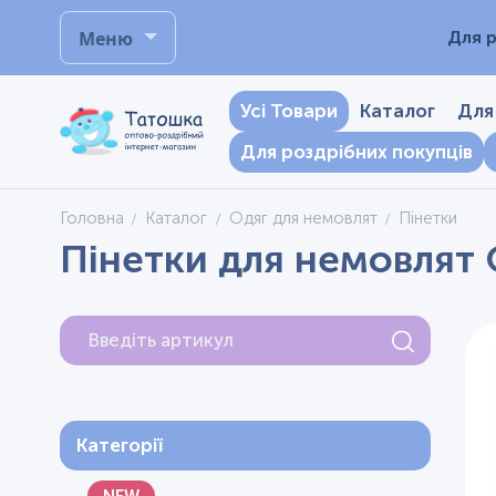
Меню
Для р
Усі Товари
Каталог
Для
Для роздрібних покупців
Головна
Каталог
Одяг для немовлят
Пінетки
Пінетки для немовлят 
Категорії