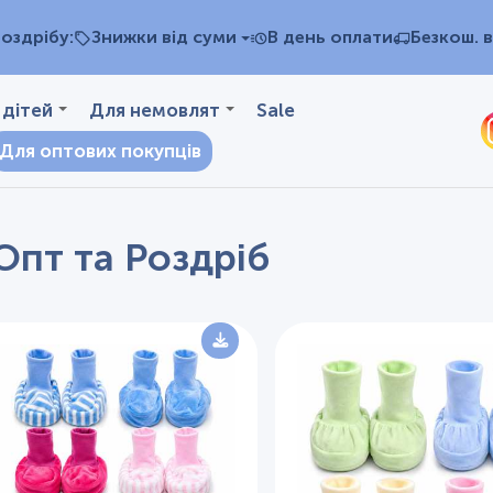
оздрібу:
Знижки від суми
В день оплати
Безкош. в
 дітей
Для немовлят
Sale
Для оптових покупців
Опт та Роздріб