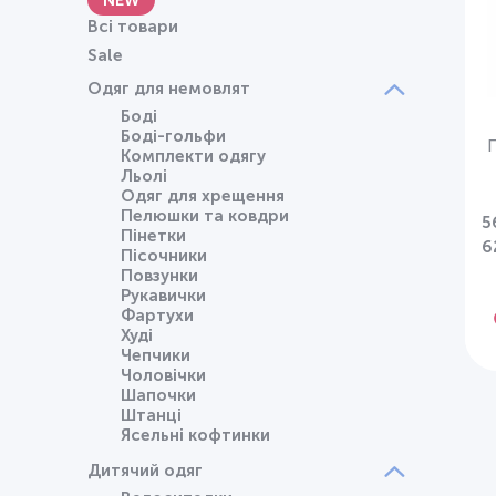
NEW
Всі товари
Sale
Одяг для немовлят
Боді
Боді-гольфи
П
Комплекти одягу
Льолі
Одяг для хрещення
Пелюшки та ковдри
5
Пінетки
6
Пісочники
Повзунки
Рукавички
Фартухи
Худі
Чепчики
Чоловічки
Шапочки
Штанці
Ясельні кофтинки
Дитячий одяг