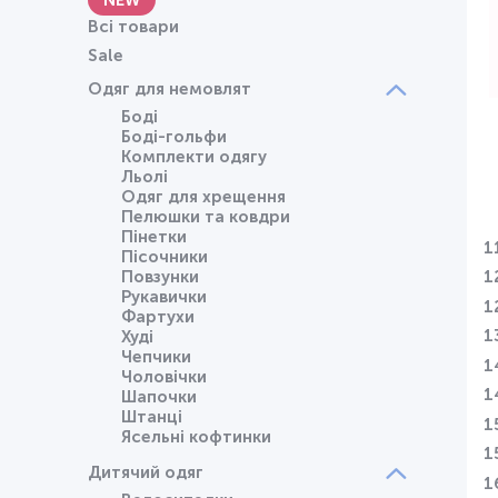
NEW
Всі товари
Sale
Одяг для немовлят
Боді
Боді-гольфи
Комплекти одягу
Льолі
Одяг для хрещення
Пелюшки та ковдри
Пінетки
1
Пісочники
Повзунки
1
Рукавички
1
Фартухи
1
Худі
Чепчики
1
Чоловічки
1
Шапочки
Штанці
1
Ясельні кофтинки
1
Дитячий одяг
1