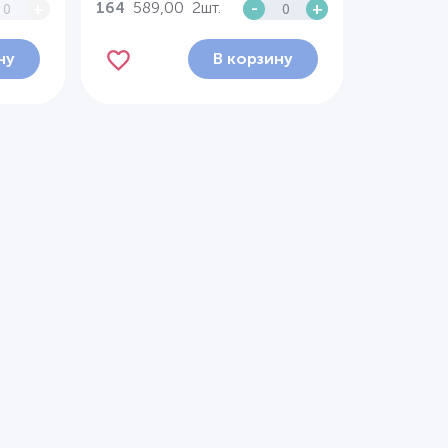
589,00
2шт.
+
-
+
164
ну
В корзину