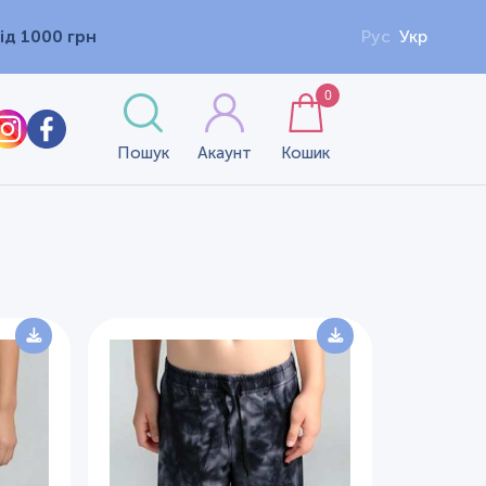
ід 1000 грн
Рус
Укр
0
Пошук
Акаунт
Кошик