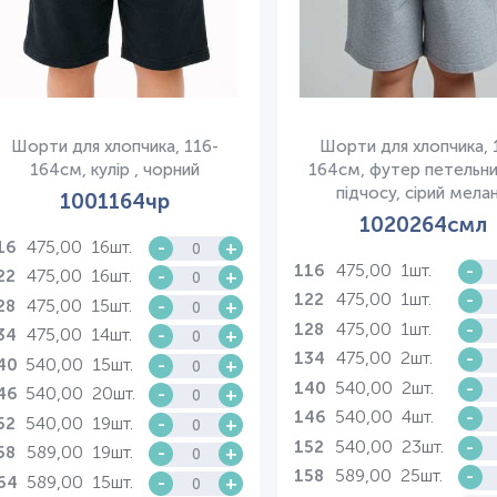
Шорти для хлопчика, 116-
Шорти для хлопчика, 
164см, кулір , чорний
164см, футер петельни
підчосу, сірий мела
1001164чр
1020264смл
475,00
16шт.
-
+
16
475,00
1шт.
-
116
475,00
16шт.
-
+
22
475,00
1шт.
-
122
475,00
15шт.
-
+
28
475,00
1шт.
-
128
475,00
14шт.
-
+
34
475,00
2шт.
-
134
540,00
15шт.
-
+
40
540,00
2шт.
-
140
540,00
20шт.
-
+
46
540,00
4шт.
-
146
540,00
19шт.
-
+
52
540,00
23шт.
-
152
589,00
19шт.
-
+
58
589,00
25шт.
-
158
589,00
15шт.
-
+
64