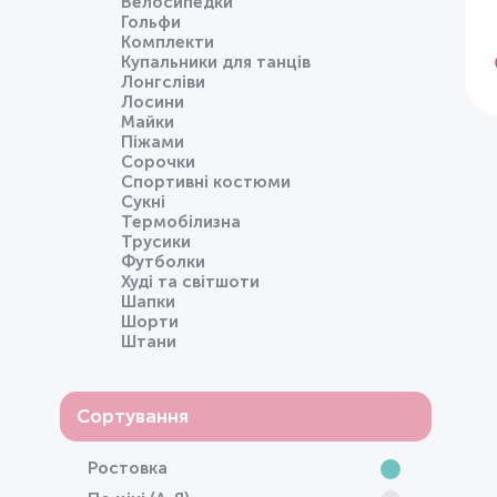
Велосипедки
Гольфи
Комплекти
Купальники для танців
Лонгсліви
Лосини
Майки
Піжами
Сорочки
Спортивні костюми
Сукні
Термобілизна
Трусики
Футболки
Худі та світшоти
Шапки
Шорти
Штани
Сортування
Ростовка