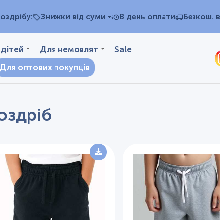
оздрібу:
Знижки від суми
В день оплати
Безкош. в
 дітей
Для немовлят
Sale
Для оптових покупців
оздріб