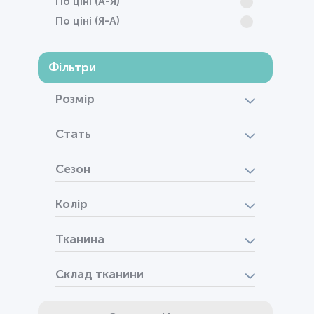
По ціні (А-Я)
По ціні (Я-А)
Фільтри
Розмір
Стать
Сезон
Колір
Тканина
Склад тканини