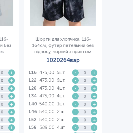
116-
Шорти для хлопчика, 116-
й без
164см, футер петельний без
нж
підчосу, чорний з принтом
1020264вар
475,00
5шт.
+
-
+
116
475,00
6шт.
+
-
+
122
475,00
4шт.
+
-
+
128
475,00
4шт.
+
-
+
134
540,00
1шт.
+
-
+
140
540,00
2шт.
+
-
+
146
540,00
2шт.
+
-
+
152
589,00
4шт.
+
-
+
158