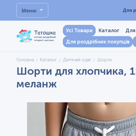
Меню
Для р
Усі Товари
Каталог
Для
Для роздрібних покупців
Головна
Каталог
Дитячий одяг
Шорти
Шорти для хлопчика, 1
меланж