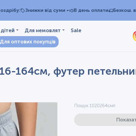
оздрібу:
Знижки від суми
В день оплати
Безкош. в
 дітей
Для немовлят
Sale
Для оптових покупців
16-164см, футер петельний
Пошук 1020264смл
Показат