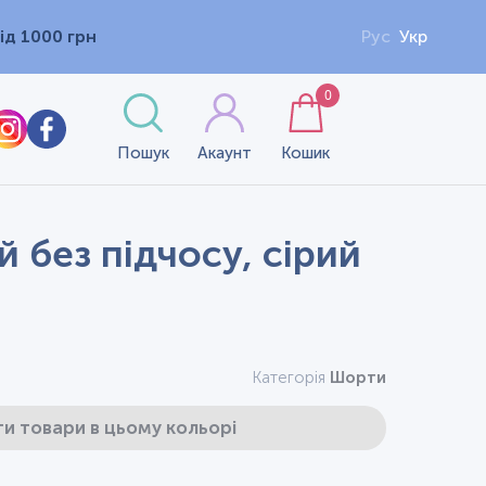
ід 1000 грн
Рус
Укр
0
Пошук
Акаунт
Кошик
 без підчосу, сірий
Категорія
Шорти
и товари в цьому кольорі