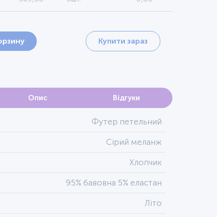
орзину
Купити зараз
Опис
Відгуки
Футер петельний
Сірий меланж
Хлопчик
95% бавовна 5% еластан
Літо