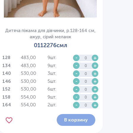
Дитяча піжама для дівчинки, р.128-164 см,
ажур, сірий меланж
0112276смл
483,00
9шт.
-
+
128
483,00
9шт.
-
+
134
530,00
3шт.
-
+
140
530,00
5шт.
-
+
146
530,00
6шт.
-
+
152
554,00
9шт.
-
+
158
554,00
2шт.
-
+
164
В корзину