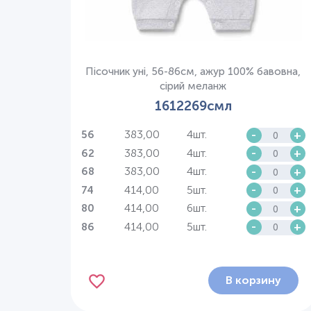
Пісочник уні, 56-86см, ажур 100% бавовна,
сірий меланж
1612269смл
383,00
4шт.
-
+
56
383,00
4шт.
-
+
62
383,00
4шт.
-
+
68
414,00
5шт.
-
+
74
414,00
6шт.
-
+
80
414,00
5шт.
-
+
86
В корзину