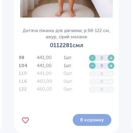
Дитяча піжама для дівчинки, р.98-122 см,
ажур, сірий меланж
0112281смл
441,00
1шт.
-
+
98
441,00
1шт.
-
+
104
441,00
0шт.
-
+
110
460,00
0шт.
-
+
116
460,00
0шт.
-
+
122
В корзину