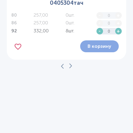
0405304тач
257,00
0шт.
-
+
80
257,00
0шт.
-
+
86
332,00
8шт.
-
+
92
В корзину