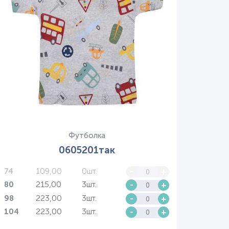
Футболка
0605201так
109,00
0шт.
-
+
74
215,00
3шт.
-
+
80
223,00
3шт.
-
+
98
223,00
3шт.
-
+
104