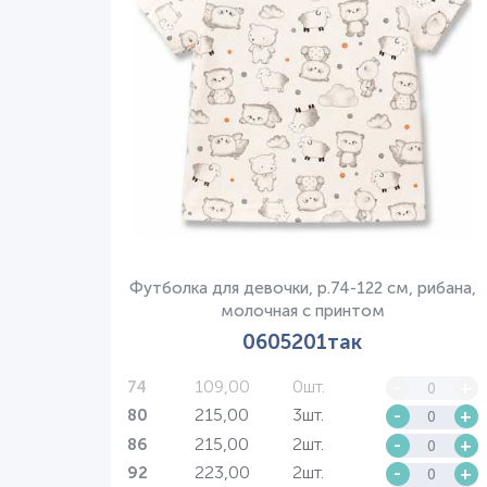
Футболка для девочки, р.74-122 см, рибана,
молочная с принтом
0605201так
109,00
0шт.
-
+
74
215,00
3шт.
-
+
80
215,00
2шт.
-
+
86
223,00
2шт.
-
+
92