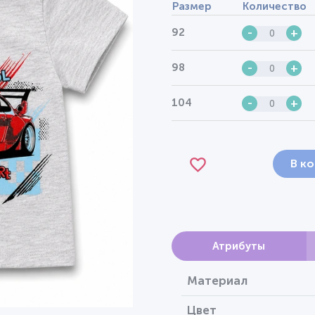
Размер
Количество
92
-
+
98
-
+
104
-
+
В к
Атрибуты
Материал
Цвет