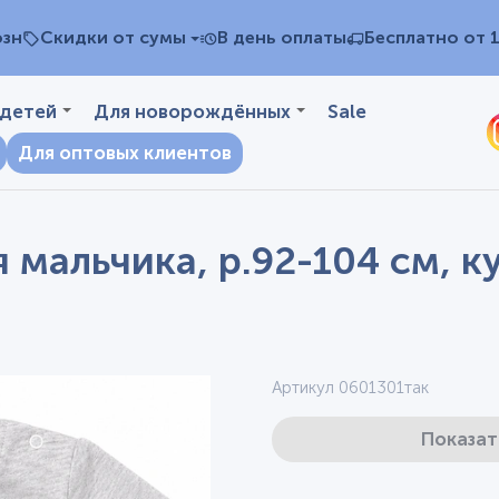
озн
Скидки от сумы
В день оплаты
Бесплатно от 
 детей
Для новорождённых
Sale
Для оптовых клиентов
мальчика, р.92-104 см, к
Артикул 0601301так
Показат