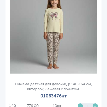
Пижама детская для девочки, р.140-164 см,
интерлок, бежевая с принтом.
0106347бнт
776,00
10шт.
-
+
140