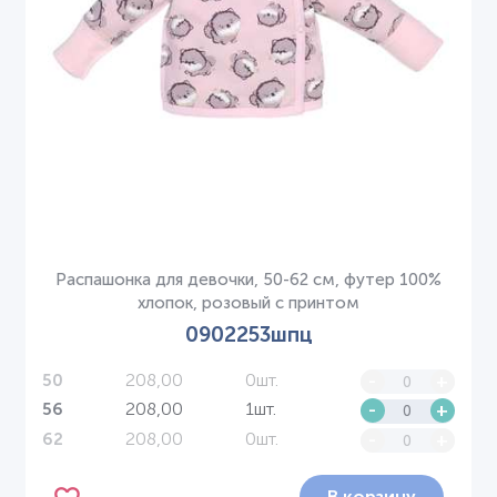
Распашонка для девочки, 50-62 см, футер 100%
хлопок, розовый с принтом
0902253шпц
208,00
0шт.
-
+
50
208,00
1шт.
-
+
56
208,00
0шт.
-
+
62
В корзину