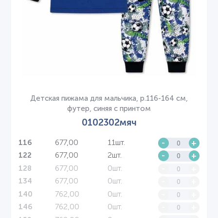
Детская пижама для мальчика, р.116-164 см,
футер, синяя с принтом
0102302мяч
677,00
11шт.
-
+
116
677,00
2шт.
-
+
122
677,00
0шт.
-
+
128
677,00
0шт.
-
+
134
762,00
0шт.
-
+
140
762,00
0шт.
-
+
146