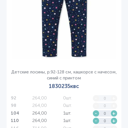
Детские лосины, р.92-128 см, кашкорсе с начесом,
синий с принтом
1830235квс
264,00
0шт.
-
+
92
264,00
0шт.
-
+
98
264,00
1шт.
-
+
104
264,00
1шт.
-
+
110