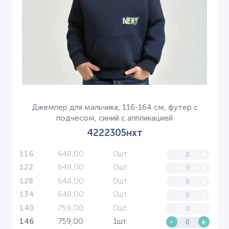
Джемпер для мальчика, 116-164 см, футер с
подчесом, синий с аппликацией
4222305нхт
648,00
0шт.
-
+
116
648,00
0шт.
-
+
122
648,00
0шт.
-
+
128
648,00
0шт.
-
+
134
759,00
0шт.
-
+
140
759,00
1шт.
-
+
146