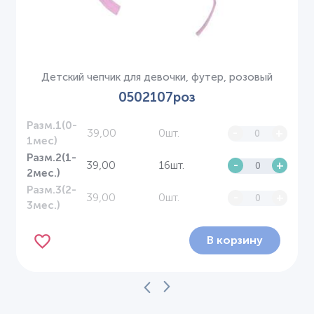
Детский чепчик для девочки, футер, розовый
0502107роз
Разм.1(0-
39,00
0шт.
-
+
1мес)
Разм.2(1-
39,00
16шт.
-
+
2мес.)
Разм.3(2-
39,00
0шт.
-
+
3мес.)
В корзину