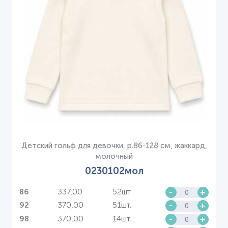
Детский гольф для девочки, р.86-128 см, жаккард,
молочный
0230102мол
337,00
52шт.
-
+
86
370,00
51шт.
-
+
92
370,00
14шт.
-
+
98