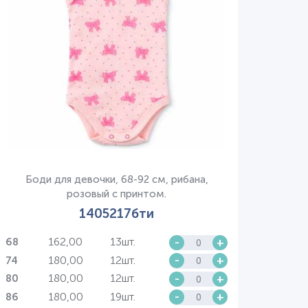
Боди для девочки, 68-92 см, рибана,
розовый с принтом.
1405217бти
162,00
13шт.
-
+
68
180,00
12шт.
-
+
74
180,00
12шт.
-
+
80
180,00
19шт.
-
+
86