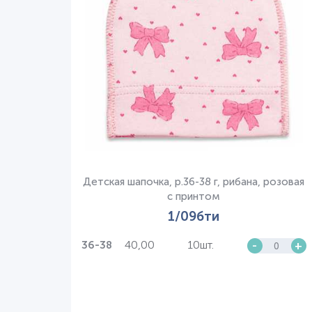
Детская шапочка, р.36-38 г, рибана, розовая
с принтом
1/09бти
40,00
10шт.
-
+
36-38