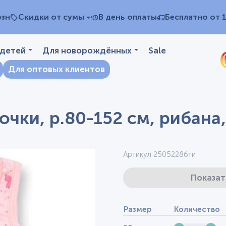
озн
Скидки от сумы
В день оплаты
Бесплатно от 
 детей
Для новорождённых
Sale
Для оптовых клиентов
очки, р.80-152 см, рибана
Артикул 2505228бти
Показат
Размер
Количество