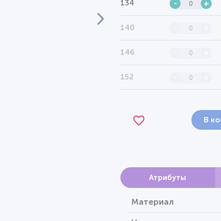
134
-
+
140
-
+
146
-
+
152
-
+
В к
Атрибуты
Материал