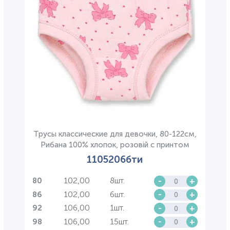
Трусы классические для девочки, 80-122см,
Рибана 100% хлопок, розовій с принтом
1105206бти
102,00
8шт.
-
+
80
102,00
6шт.
-
+
86
106,00
1шт.
-
+
92
106,00
15шт.
-
+
98