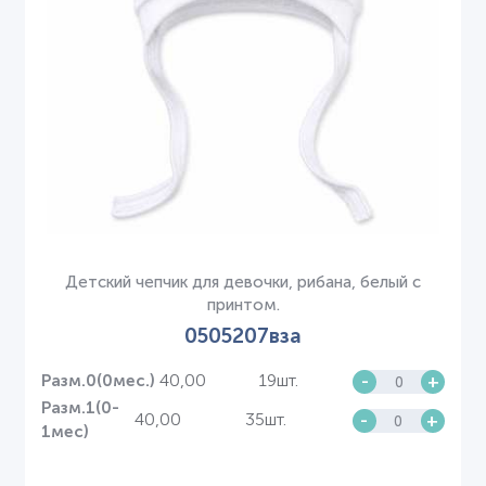
Детский чепчик для девочки, рибана, белый с
принтом.
0505207вза
40,00
19шт.
-
+
Разм.0(0мес.)
Разм.1(0-
40,00
35шт.
-
+
1мес)