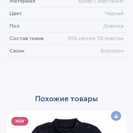
Материал
Кулир с эластаном
Цвет
Черный
Пол
Девочка
Состав ткани
95% хлопок 5% эластан
Сезон
Всесезон
Похожие товары
NEW