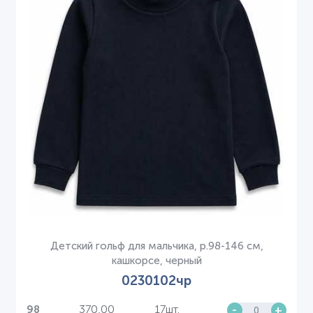
Детский гольф для мальчика, р.98-146 см,
кашкорсе, черный
0230102чр
370,00
17шт.
-
+
98