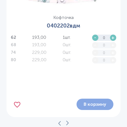
Кофточка
0402202вдм
193,00
1шт.
-
+
62
193,00
0шт.
-
+
68
229,00
0шт.
-
+
74
229,00
0шт.
-
+
80
В корзину