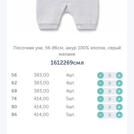
Песочник уни, 56-86см, ажур 100% хлопок, серый
меланж
1612269смл
383,00
4шт.
-
+
56
383,00
4шт.
-
+
62
383,00
4шт.
-
+
68
414,00
5шт.
-
+
74
414,00
6шт.
-
+
80
414,00
5шт.
-
+
86