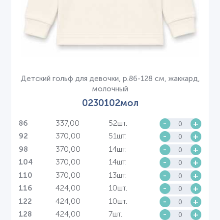
Детский гольф для девочки, р.86-128 см, жаккард,
молочный
0230102мол
337,00
52шт.
-
+
86
370,00
51шт.
-
+
92
370,00
14шт.
-
+
98
370,00
14шт.
-
+
104
370,00
13шт.
-
+
110
424,00
10шт.
-
+
116
424,00
10шт.
-
+
122
424,00
7шт.
-
+
128