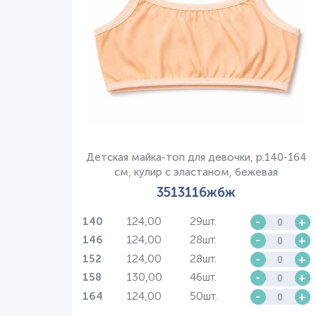
Детская майка-топ для девочки, р.140-164
см, кулир с эластаном, бежевая
3513116жбж
124,00
29шт.
-
+
140
124,00
28шт.
-
+
146
124,00
28шт.
-
+
152
130,00
46шт.
-
+
158
124,00
50шт.
-
+
164