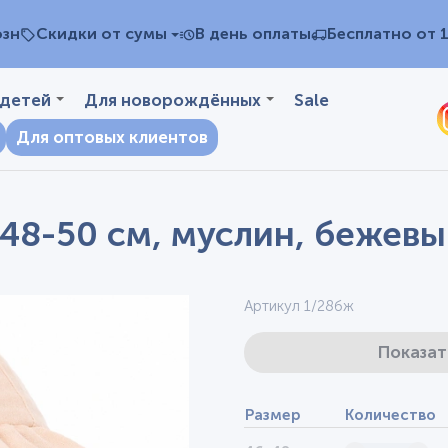
озн
Скидки от сумы
В день оплаты
Бесплатно от 
 детей
Для новорождённых
Sale
Для оптовых клиентов
48-50 см, муслин, бежев
Артикул 1/28бж
Показат
Размер
Количество