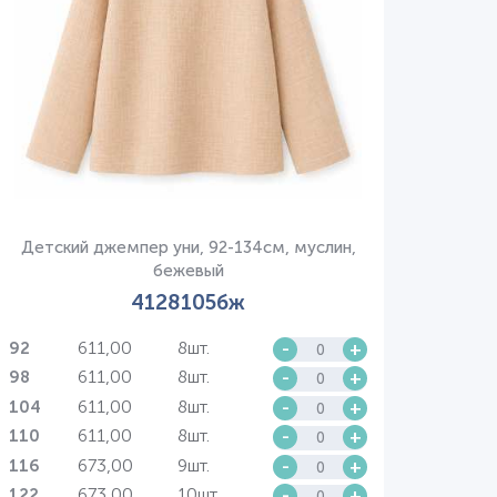
Детский джемпер уни, 92-134см, муслин,
бежевый
4128105бж
611,00
8шт.
-
+
92
611,00
8шт.
-
+
98
611,00
8шт.
-
+
104
611,00
8шт.
-
+
110
673,00
9шт.
-
+
116
673,00
10шт.
-
+
122