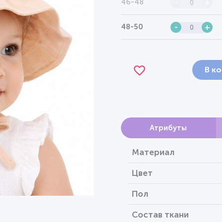
46-48
-
+
48-50
-
+
В к
Атрибуты
Материал
Цвет
Пол
Состав ткани