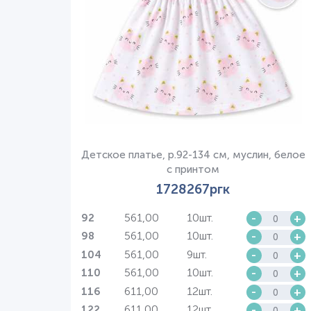
Детское платье, р.92-134 см, муслин, белое
с принтом
1728267ргк
561,00
10шт.
-
+
92
561,00
10шт.
-
+
98
561,00
9шт.
-
+
104
561,00
10шт.
-
+
110
611,00
12шт.
-
+
116
611,00
12шт.
-
+
122