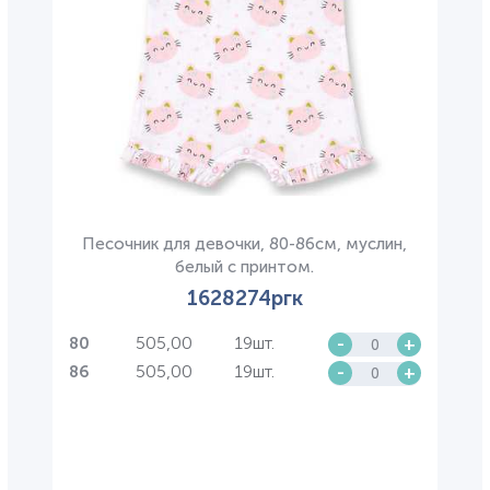
Песочник для девочки, 80-86см, муслин,
белый с принтом.
1628274ргк
505,00
19шт.
-
+
80
505,00
19шт.
-
+
86