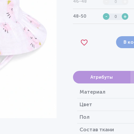
46-48
-
+
48-50
-
+
В к
Атрибуты
Материал
Цвет
Пол
Состав ткани