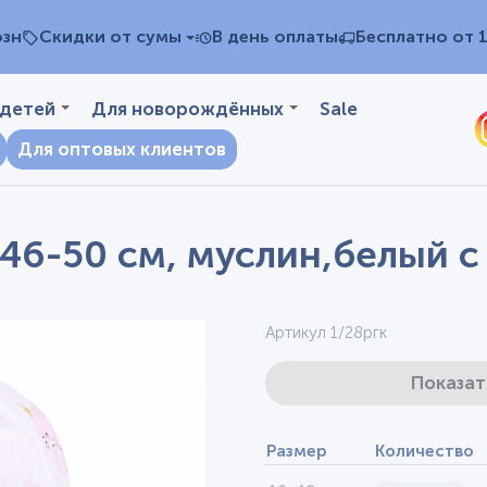
озн
Скидки от сумы
В день оплаты
Бесплатно от 
 детей
Для новорождённых
Sale
Для оптовых клиентов
46-50 см, муслин,белый 
Артикул 1/28ргк
Показат
Размер
Количество