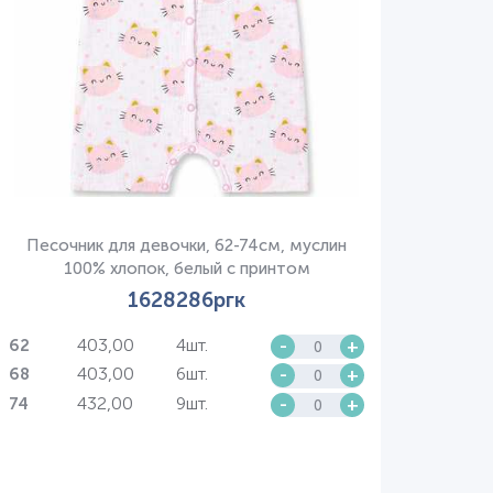
Песочник для девочки, 62-74см, муслин
100% хлопок, белый с принтом
1628286ргк
403,00
4шт.
-
+
62
403,00
6шт.
-
+
68
432,00
9шт.
-
+
74