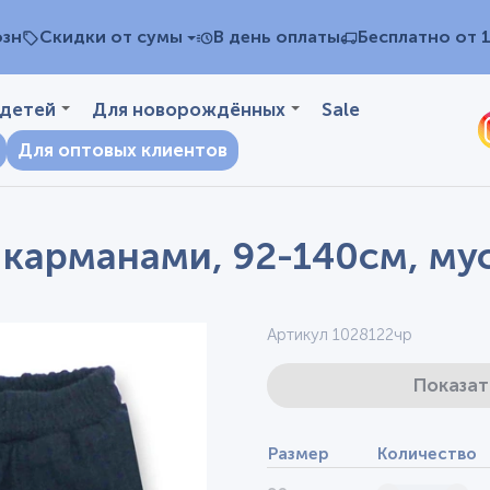
озн
Скидки от сумы
В день оплаты
Бесплатно от 
 детей
Для новорождённых
Sale
Для оптовых клиентов
 карманами, 92-140см, му
Артикул 1028122чр
Показат
Размер
Количество