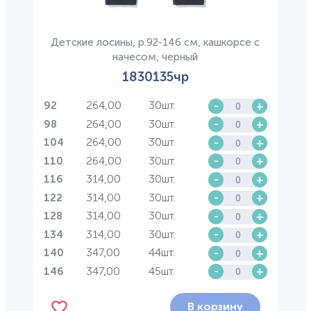
Детские лосины, р.92-146 см, кашкорсе с
начесом, черный
1830135чр
264,00
30шт.
-
+
92
264,00
30шт.
-
+
98
264,00
30шт.
-
+
104
264,00
30шт.
-
+
110
314,00
30шт.
-
+
116
314,00
30шт.
-
+
122
314,00
30шт.
-
+
128
314,00
30шт.
-
+
134
347,00
44шт.
-
+
140
347,00
45шт.
-
+
146
В корзину