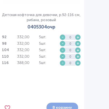
Детская кофточка для девочки, р.92-116 см,
рибана, розовый
0405304очр
332,00
5шт.
-
+
92
332,00
5шт.
-
+
98
332,00
5шт.
-
+
104
332,00
5шт.
-
+
110
388,00
5шт.
-
+
116
В корзину