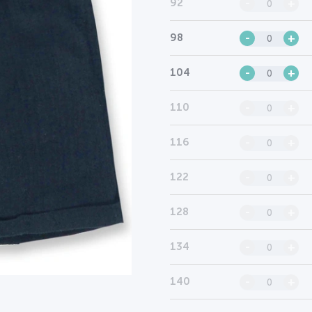
92
-
+
98
-
+
104
-
+
110
-
+
116
-
+
122
-
+
128
-
+
134
-
+
140
-
+