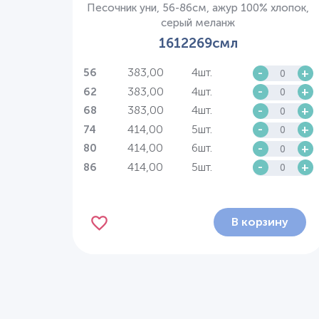
Песочник уни, 56-86см, ажур 100% хлопок,
серый меланж
1612269смл
383,00
4шт.
-
+
56
383,00
4шт.
-
+
62
383,00
4шт.
-
+
68
414,00
5шт.
-
+
74
414,00
6шт.
-
+
80
414,00
5шт.
-
+
86
В корзину