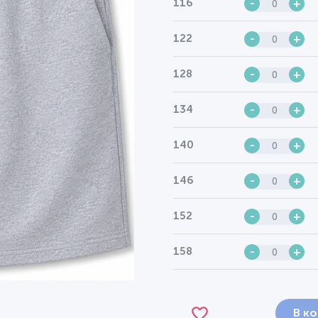
116
-
+
122
-
+
128
-
+
134
-
+
140
-
+
146
-
+
152
-
+
158
-
+
В к