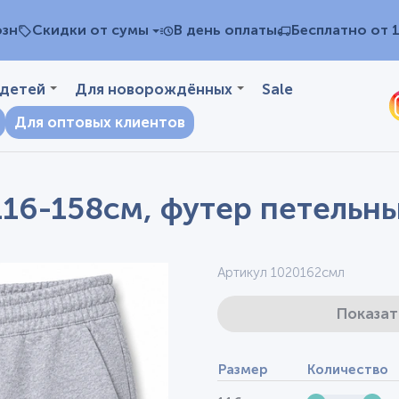
озн
Скидки от сумы
В день оплаты
Бесплатно от 
 детей
Для новорождённых
Sale
Для оптовых клиентов
116-158см, футер петельн
Артикул 1020162смл
Показат
Размер
Количество