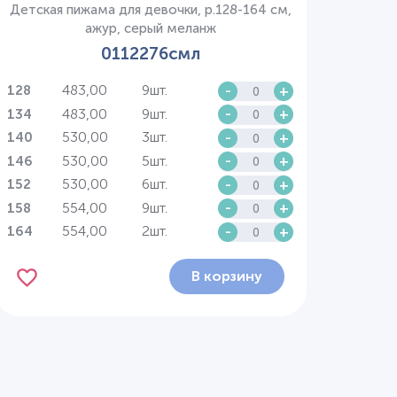
Детская пижама для девочки, р.128-164 см,
ажур, серый меланж
0112276смл
483,00
9шт.
-
+
128
483,00
9шт.
-
+
134
530,00
3шт.
-
+
140
530,00
5шт.
-
+
146
530,00
6шт.
-
+
152
554,00
9шт.
-
+
158
554,00
2шт.
-
+
164
В корзину