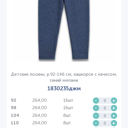
Детские лосины, р.92-146 см, кашкорсе с начесом,
синий меланж
1830235джм
264,00
16шт.
-
+
92
264,00
16шт.
-
+
98
264,00
8шт.
-
+
104
264,00
8шт.
-
+
110