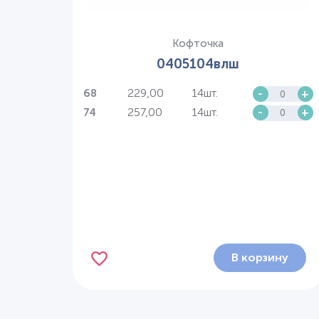
Кофточка
0405104влш
229,00
14шт.
-
+
68
257,00
14шт.
-
+
74
В корзину