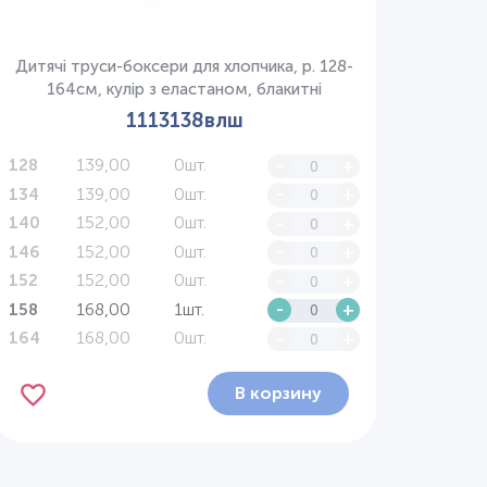
Дитячі труси-боксери для хлопчика, р. 128-
164см, кулір з еластаном, блакитні
1113138влш
139,00
0шт.
-
+
128
139,00
0шт.
-
+
134
152,00
0шт.
-
+
140
152,00
0шт.
-
+
146
152,00
0шт.
-
+
152
168,00
1шт.
-
+
158
168,00
0шт.
-
+
164
В корзину