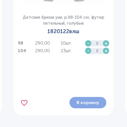
Детские брюки уни, р.98-104 см, футер
петельный, голубые
1820122влш
290,00
10шт.
-
+
98
290,00
23шт.
-
+
104
В корзину