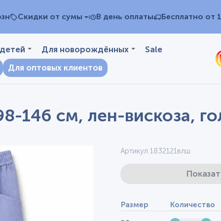
озн
Скидки от сумы
В день оплаты
Бесплатно от 
 детей
Для новорождённых
Sale
Для оптовых клиентов
98-146 см, лен-вискоза, г
Артикул 1832121влш
Показат
Размер
Количество