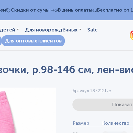
озн
Скидки от сумы
В день оплаты
Бесплатно от 
 детей
Для новорождённых
Sale
Для оптовых клиентов
очки, р.98-146 см, лен-ви
Артикул 1832121яр
Показат
Размер
Количество