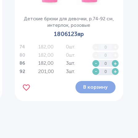
Детские брюки для девочки, р.74-92 см,
интерлок, розовые
1806123яр
182,00
0шт.
-
+
74
182,00
0шт.
-
+
80
182,00
3шт.
-
+
86
201,00
3шт.
-
+
92
В корзину