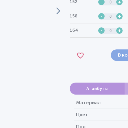
152
-
+
158
-
+
164
-
+
В к
Атрибуты
Материал
Цвет
Пол