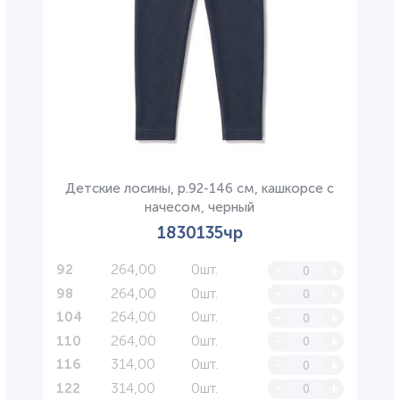
Детские лосины, р.92-146 см, кашкорсе с
начесом, черный
1830135чр
264,00
0шт.
-
+
92
264,00
0шт.
-
+
98
264,00
0шт.
-
+
104
264,00
0шт.
-
+
110
314,00
0шт.
-
+
116
314,00
0шт.
-
+
122