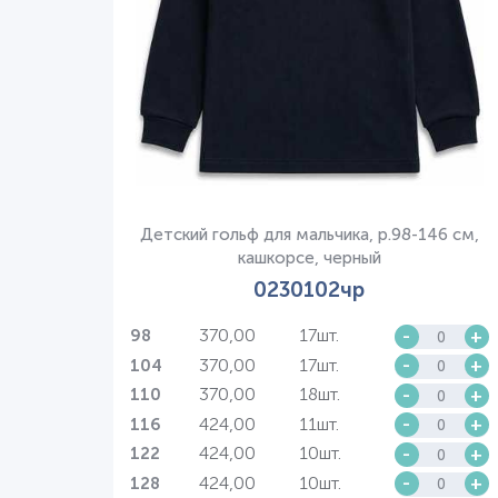
Детский гольф для мальчика, р.98-146 см,
кашкорсе, черный
0230102чр
370,00
17шт.
-
+
98
370,00
17шт.
-
+
104
370,00
18шт.
-
+
110
424,00
11шт.
-
+
116
424,00
10шт.
-
+
122
424,00
10шт.
-
+
128