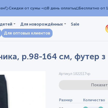
озн
Скидки от сумы
В день оплаты
Бесплатно от 
 детей
Для новорождённых
Sale
Для оптовых клиентов
ика, р.98-164 см, футер з
Артикул 1822117чр
Показат
Размер
Количество