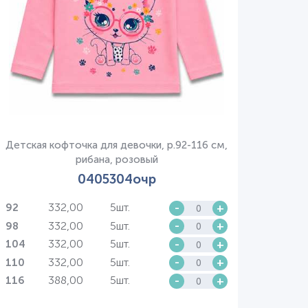
Детская кофточка для девочки, р.92-116 см,
рибана, розовый
0405304очр
332,00
5шт.
-
+
92
332,00
5шт.
-
+
98
332,00
5шт.
-
+
104
332,00
5шт.
-
+
110
388,00
5шт.
-
+
116