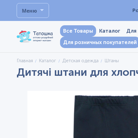
Меню
Р
Все Товары
Каталог
Для
Для розничных покупателей
Главная
Каталог
Детская одежда
Штаны
Дитячі штани для хлопч