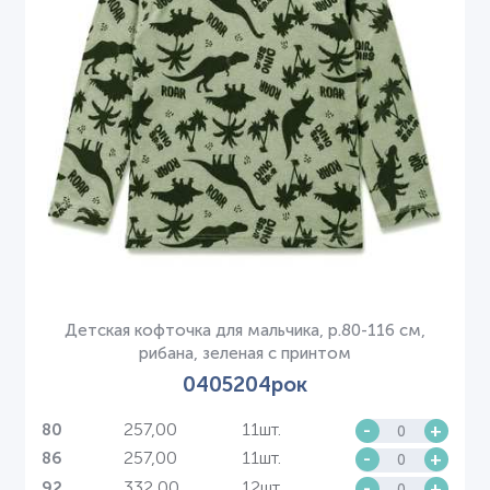
Детская кофточка для мальчика, р.80-116 см,
рибана, зеленая с принтом
0405204рок
257,00
11шт.
-
+
80
257,00
11шт.
-
+
86
332,00
12шт.
-
+
92