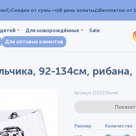
озн
Скидки от сумы
В день оплаты
Бесплатно от 
 детей
Для новорождённых
Sale
Для оптовых клиентов
ьчика, 92-134см, рибана,
Артикул 1105236мчб
Показат
Размер
Количество