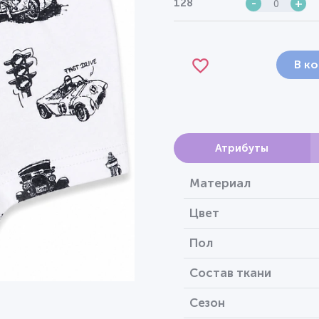
128
-
+
В к
Атрибуты
Материал
Цвет
Пол
Состав ткани
Сезон