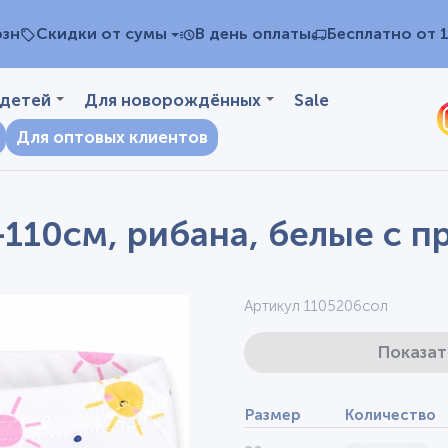
озн
Скидки от сумы
В день оплаты
Бесплатно от 
 детей
Для новорождённых
Sale
Для оптовых клиентов
-110см, рибана, белые с п
Артикул 1105206сол
Показат
Размер
Количество