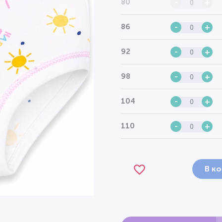
80
-
+
86
-
+
92
-
+
98
-
+
104
-
+
110
-
+
В к