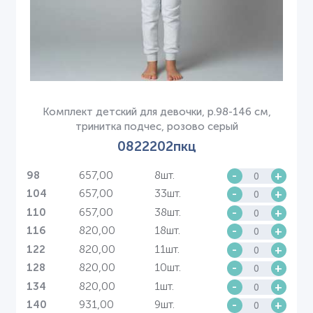
Комплект детский для девочки, р.98-146 см,
тринитка подчес, розово серый
0822202пкц
657,00
8шт.
-
+
98
657,00
33шт.
-
+
104
657,00
38шт.
-
+
110
820,00
18шт.
-
+
116
820,00
11шт.
-
+
122
820,00
10шт.
-
+
128
820,00
1шт.
-
+
134
931,00
9шт.
-
+
140