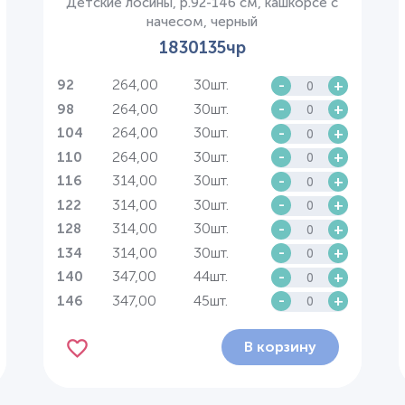
Детские лосины, р.92-146 см, кашкорсе с
начесом, черный
1830135чр
264,00
30шт.
-
+
92
264,00
30шт.
-
+
98
264,00
30шт.
-
+
104
264,00
30шт.
-
+
110
314,00
30шт.
-
+
116
314,00
30шт.
-
+
122
314,00
30шт.
-
+
128
314,00
30шт.
-
+
134
347,00
44шт.
-
+
140
347,00
45шт.
-
+
146
В корзину