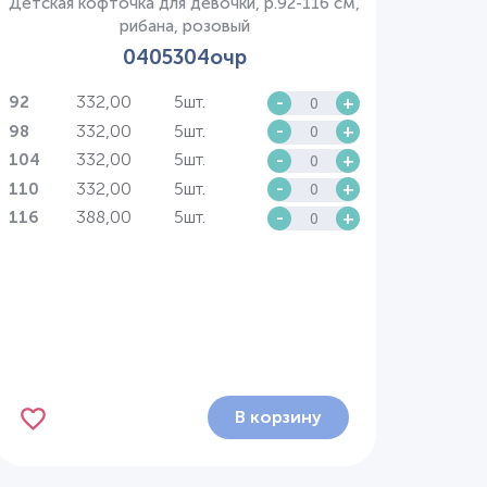
Детская кофточка для девочки, р.92-116 см,
рибана, розовый
0405304очр
332,00
5шт.
-
+
92
332,00
5шт.
-
+
98
332,00
5шт.
-
+
104
332,00
5шт.
-
+
110
388,00
5шт.
-
+
116
В корзину