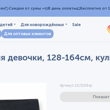
озн
Скидки от сумы
В день оплаты
Бесплатно от 
 детей
Для новорождённых
Sale
Для оптовых клиентов
я девочки, 128-164см, кул
Артикул 1113168чр
Показат