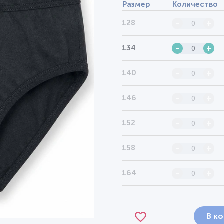
Размер
Количество
128
-
+
134
-
+
140
-
+
146
-
+
152
-
+
158
-
+
164
-
+
В к