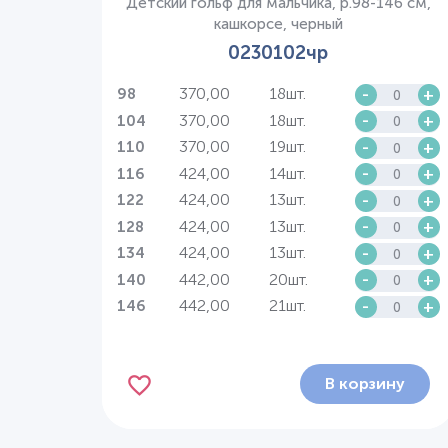
Детский гольф для мальчика, р.98-146 см,
кашкорсе, черный
0230102чр
370,00
18шт.
-
+
98
370,00
18шт.
-
+
104
370,00
19шт.
-
+
110
424,00
14шт.
-
+
116
424,00
13шт.
-
+
122
424,00
13шт.
-
+
128
424,00
13шт.
-
+
134
442,00
20шт.
-
+
140
442,00
21шт.
-
+
146
В корзину