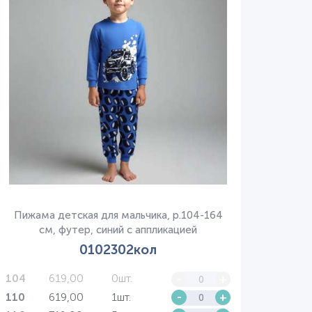
Пижама детская для мальчика, р.104-164
см, футер, синий с аппликацией
0102302кол
619,00
0шт.
-
+
104
619,00
1шт.
-
+
110