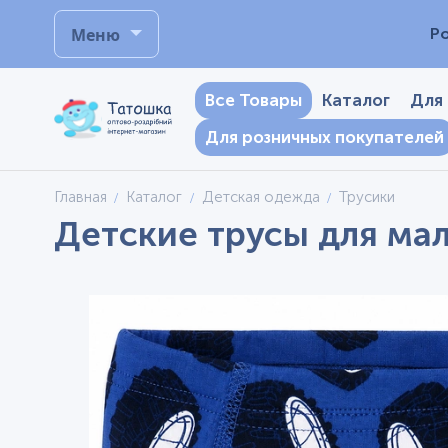
Меню
Р
Все Товары
Каталог
Для
Для розничных покупателей
Главная
Каталог
Детская одежда
Трусики
Детские трусы для мал