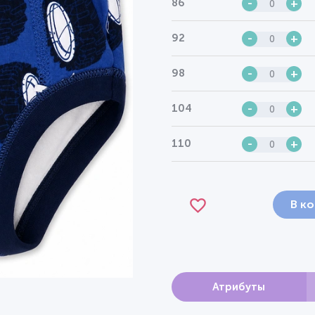
86
-
+
92
-
+
98
-
+
104
-
+
110
-
+
В к
Атрибуты