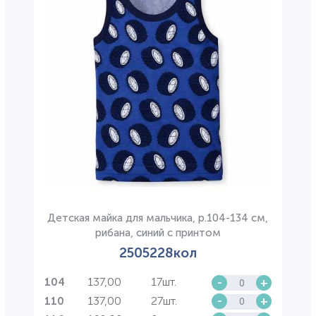
Детская майка для мальчика, р.104-134 см,
рибана, синий с принтом
2505228кол
137,00
17шт.
-
+
104
137,00
27шт.
-
+
110