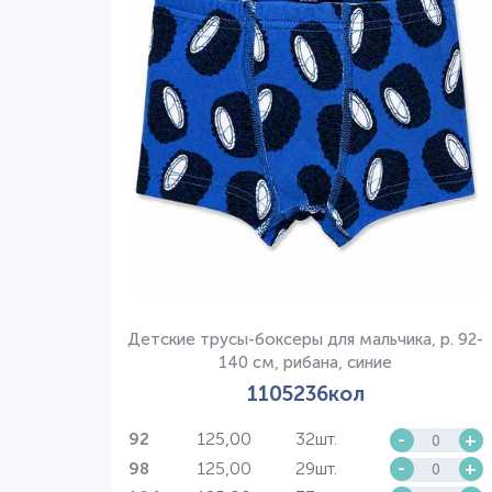
Детские трусы-боксеры для мальчика, р. 92-
140 см, рибана, синие
1105236кол
125,00
32шт.
-
+
92
125,00
29шт.
-
+
98