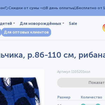
озн
Скидки от сумы
В день оплаты
Бесплатно от 
 детей
Для новорождённых
Sale
Для оптовых клиентов
ьчика, р.86-110 см, рибан
Артикул 1105201кол
Показат
Размер
Количество