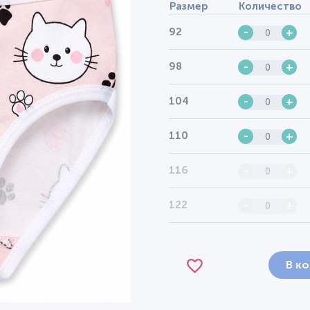
Размер
Количество
92
-
+
98
-
+
104
-
+
110
-
+
116
-
+
122
-
+
В к