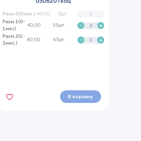
0506207коц
40,00
0шт.
-
+
Разм.0(0мес.)
Разм.1(0-
40,00
55шт.
-
+
1мес)
Разм.2(1-
40,00
47шт.
-
+
2мес.)
В корзину