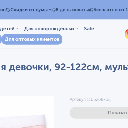
озн
Скидки от сумы
В день оплаты
Бесплатно от 
 детей
Для новорождённых
Sale
Для оптовых клиентов
я девочки, 92-122см, мул
Артикул 1105268коц
Показат