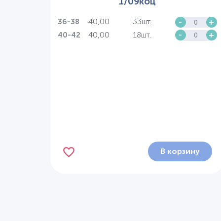
1/09коц
40,00
33шт.
-
+
36-38
40,00
18шт.
-
+
40-42
В корзину