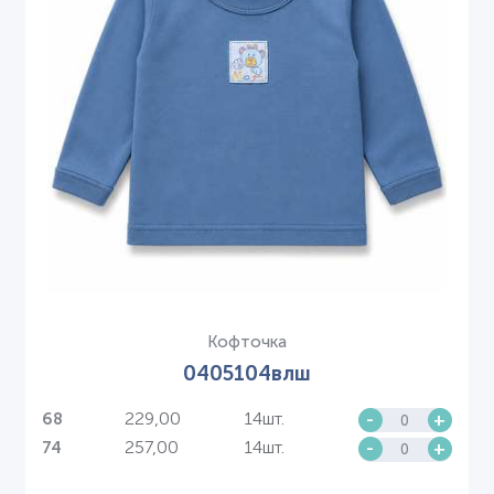
Кофточка
0405104влш
229,00
14шт.
-
+
68
257,00
14шт.
-
+
74