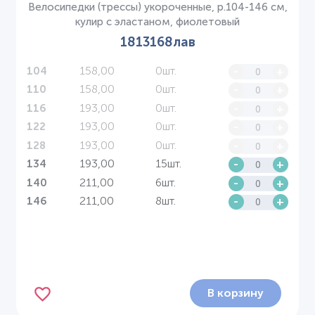
Велосипедки (трессы) укороченные, р.104-146 см,
кулир с эластаном, фиолетовый
1813168лав
158,00
0шт.
-
+
104
158,00
0шт.
-
+
110
193,00
0шт.
-
+
116
193,00
0шт.
-
+
122
193,00
0шт.
-
+
128
193,00
15шт.
-
+
134
211,00
6шт.
-
+
140
211,00
8шт.
-
+
146
В корзину