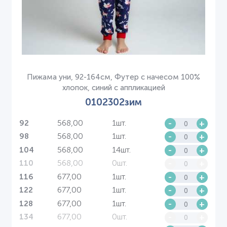
Пижама уни, 92-164см, Футер с начесом 100%
хлопок, синий с аппликацией
0102302зим
568,00
1шт.
-
+
92
568,00
1шт.
-
+
98
568,00
14шт.
-
+
104
568,00
0шт.
-
+
110
677,00
1шт.
-
+
116
677,00
1шт.
-
+
122
677,00
1шт.
-
+
128
677,00
0шт.
-
+
134