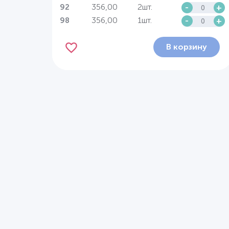
356,00
2шт.
-
+
92
356,00
1шт.
-
+
98
В корзину