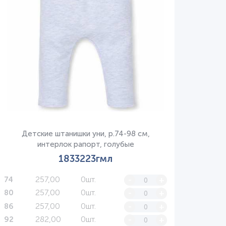
Детские штанишки уни, р.74-98 см,
интерлок рапорт, голубые
1833223гмл
257,00
0шт.
-
+
74
257,00
0шт.
-
+
80
257,00
0шт.
-
+
86
282,00
0шт.
-
+
92