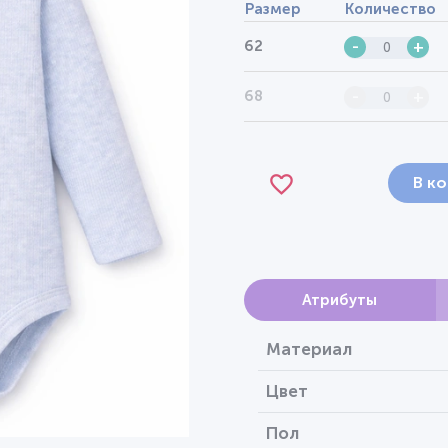
Размер
Количество
62
-
+
68
-
+
В к
Атрибуты
Материал
Цвет
Пол