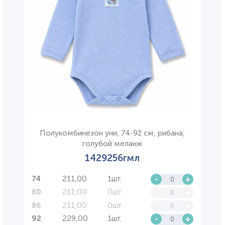
Полукомбинезон уни, 74-92 см, рибана,
голубой меланж
1429256гмл
211,00
1шт.
-
+
74
211,00
0шт.
-
+
80
211,00
0шт.
-
+
86
229,00
1шт.
-
+
92