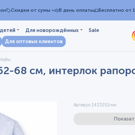
озн
Скидки от сумы
В день оплаты
Бесплатно от 
 детей
Для новорождённых
Sale
Для оптовых клиентов
ольфы
62-68 см, интерлок рапор
Артикул 1433251гмл
Показат