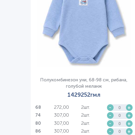
Полукомбинезон уни, 68-98 см, рибана,
голубой меланж
1429252гмл
272,00
2шт.
-
+
68
307,00
2шт.
-
+
74
307,00
2шт.
-
+
80
307,00
2шт.
-
+
86