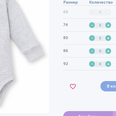
Размер
Количество
68
-
+
74
-
+
80
-
+
86
-
+
92
-
+
В к