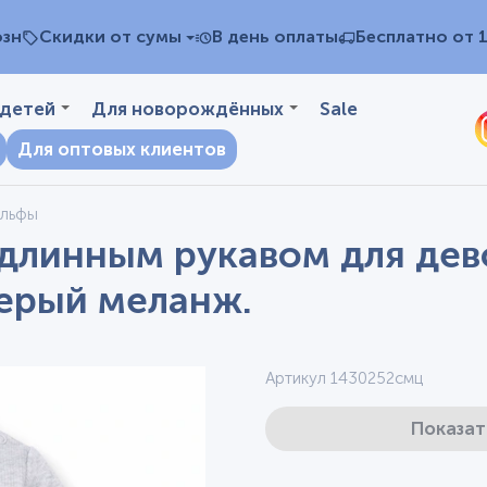
озн
Скидки от сумы
В день оплаты
Бесплатно от 
 детей
Для новорождённых
Sale
Для оптовых клиентов
ольфы
длинным рукавом для дево
серый меланж.
Артикул 1430252смц
Показат