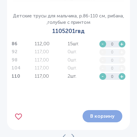
Детские трусы для мальчика, р.86-110 см, рибана,
,голубые с принтом
1105201гвд
112,00
15шт.
-
+
86
117,00
0шт.
-
+
92
117,00
0шт.
-
+
98
117,00
0шт.
-
+
104
117,00
2шт.
-
+
110
В корзину