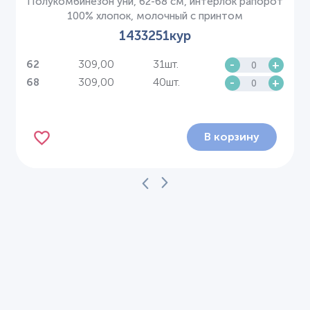
Полукомбинезон уни, 62-68 см, интерлок рапорот
100% хлопок, молочный с принтом
1433251кур
309,00
31шт.
-
+
62
309,00
40шт.
-
+
68
В корзину