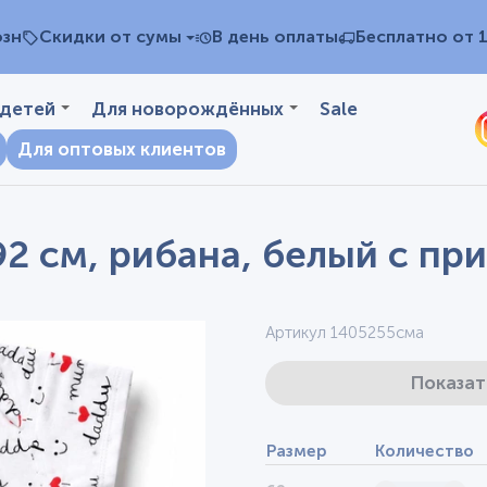
озн
Скидки от сумы
В день оплаты
Бесплатно от 
 детей
Для новорождённых
Sale
Для оптовых клиентов
92 см, рибана, белый с пр
Артикул 1405255сма
Показат
Размер
Количество