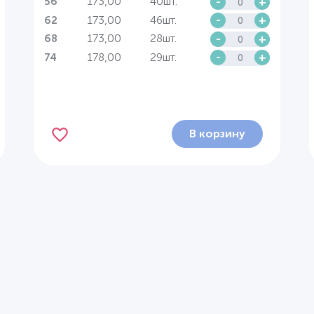
173,00
40шт.
-
+
56
173,00
46шт.
-
+
62
173,00
28шт.
-
+
68
178,00
29шт.
-
+
74
В корзину