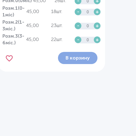
45,00
26шт.
-
+
Розм.0(0міс)
Розм.1(0-
45,00
18шт.
-
+
1міс)
Розм.2(1-
45,00
23шт.
-
+
3міс.)
Розм.3(3-
45,00
22шт.
-
+
6міс.)
В корзину