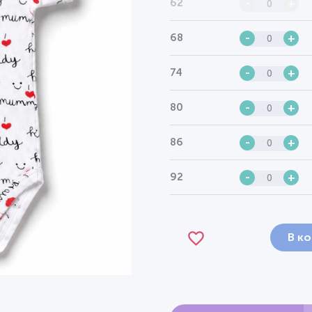
62
-
+
68
-
+
74
-
+
80
-
+
86
-
+
92
-
+
В к