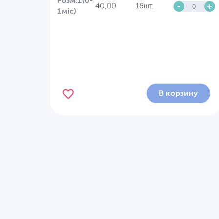
Розм.1(0-
40,00
18шт.
-
+
1міс)
В корзину