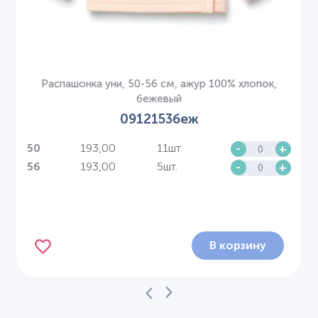
Распашонка уни, 50-56 см, ажур 100% хлопок,
бежевый
0912153беж
193,00
11шт.
-
+
50
193,00
5шт.
-
+
56
В корзину