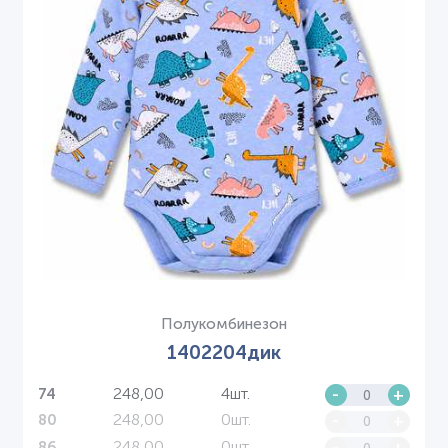
Полукомбинезон
1402204дик
248,00
4шт.
-
+
74
248,00
0шт.
-
+
80
248,00
0шт.
-
+
86