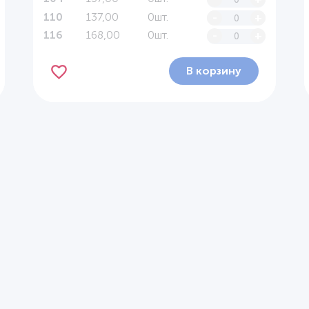
137,00
0шт.
-
+
110
168,00
0шт.
-
+
116
В корзину