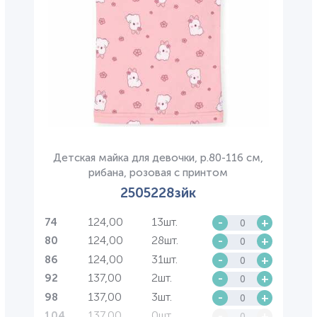
Детская майка для девочки, р.80-116 см,
рибана, розовая с принтом
2505228зйк
124,00
13шт.
-
+
74
124,00
28шт.
-
+
80
124,00
31шт.
-
+
86
137,00
2шт.
-
+
92
137,00
3шт.
-
+
98
137,00
0шт.
-
+
104