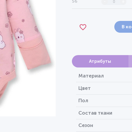
56
-
+
В к
Атрибуты
Материал
Цвет
Пол
Состав ткани
Сезон