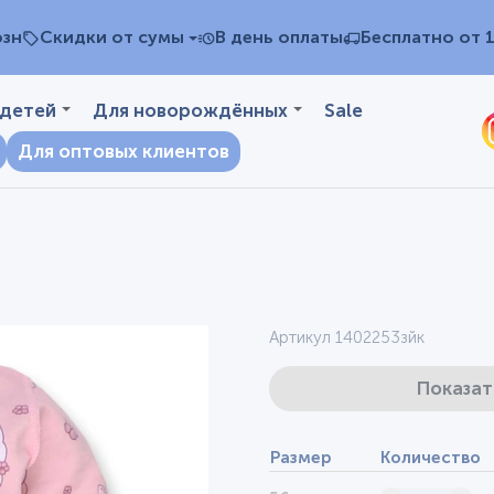
озн
Скидки от сумы
В день оплаты
Бесплатно от 
 детей
Для новорождённых
Sale
Для оптовых клиентов
Артикул 1402253зйк
Показат
Размер
Количество