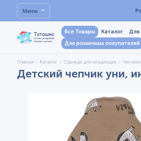
Меню
Р
Все Товары
Каталог
Для
Для розничных покупателей
Главная
Каталог
Одежда для младенцев
Чепчики
Детский чепчик уни, и