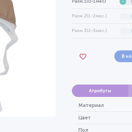
Разм.1(0-1мес)
-
Разм.2(1-2мес.)
-
Разм.3(2-3мес.)
-
В к
Атрибуты
Материал
Цвет
Пол