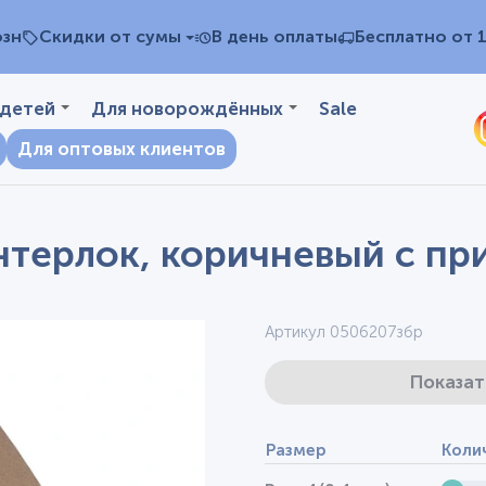
озн
Скидки от сумы
В день оплаты
Бесплатно от 
 детей
Для новорождённых
Sale
Для оптовых клиентов
нтерлок, коричневый с пр
Артикул 0506207збр
Показат
Размер
Коли