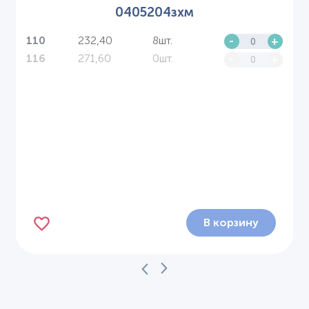
0405204зхм
232,40
8шт.
-
+
110
271,60
0шт.
-
+
116
В корзину